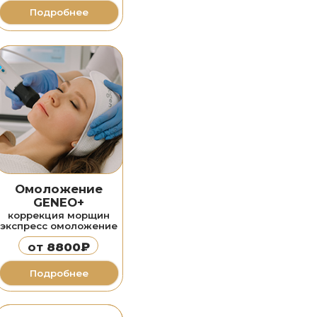
+
морщин
ложение
0₽
ее
ое
resurFX
рубцов
астяжек
0₽
ее