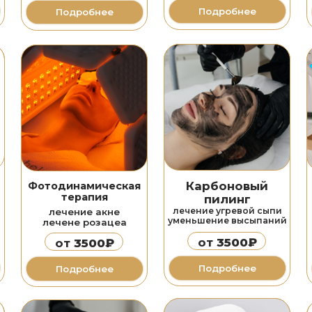
терапия
пилинг
GENEO
лечение угревой сыпи
лечение акне
коррекция 
уменьшение высыпаний
лечене розацеа
экспресс омо
от
3500₽
от
3500₽
от
880
Подробнее
Подробнее
Подробн
Фотоомоложение
Лазерная
Лазерн
Stellar M22
омоложение 
шлифовка
лечение пигмента
коррекция 
коррекция рубцов
омоложение кожи
коррекция р
омоложение кожи
от
5000₽
от
3000₽
от
600
Подробнее
Подробнее
Подробн