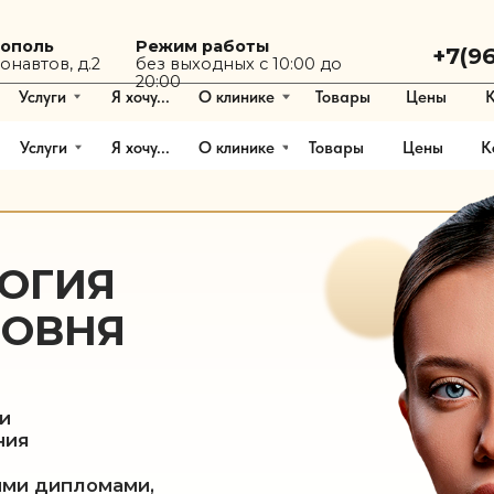
Режим работы
+7(9624) 40-33
без выходных с 10:00 до
, д.2
20:00
и
Я хочу...
О клинике
Товары
Цены
Контакты
и
Я хочу...
О клинике
Товары
Цены
Контакты
ИЯ
ВНЯ
ипломами,
х конгрессов