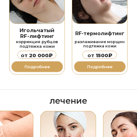
Лечение
бцов
Лечение
розацеа
в
акне
видов
самыми эффективными
самыми эффективными
амов
методиками
методиками
от
6000₽
от
6000₽
е
Подробнее
Подробнее
лазерная косметология