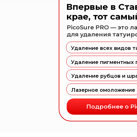
Удаление пигментных пятен
Удаление рубцов и шрамов
Лазерное омоложение
Подробнее о PicoSu
а