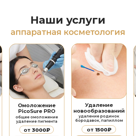
Удаление
Омоложение
SMAS-лиф
новообразований
PicoSure PRO
удаление родинок
разлаживание
общее омоложение
бородавок, папиллом
подтяжка 
удаление пигмента
от
1500₽
от
3000₽
от
600
Подробнее
Подробнее
Подробн
Карбоновый
Омолож
отодинамическая