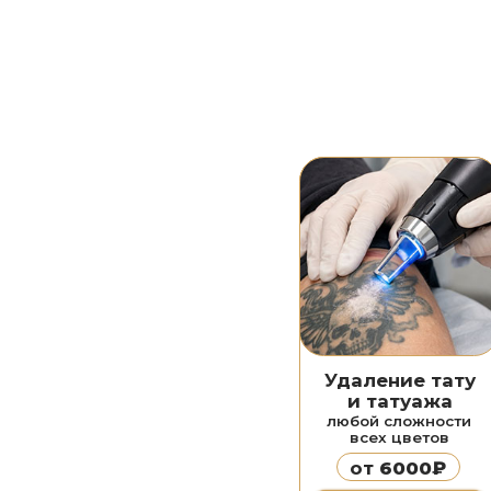
Удаление тату
и татуажа
любой сложности
всех цветов
от
6000₽
Подробнее
Азотноплазмен-
Ф