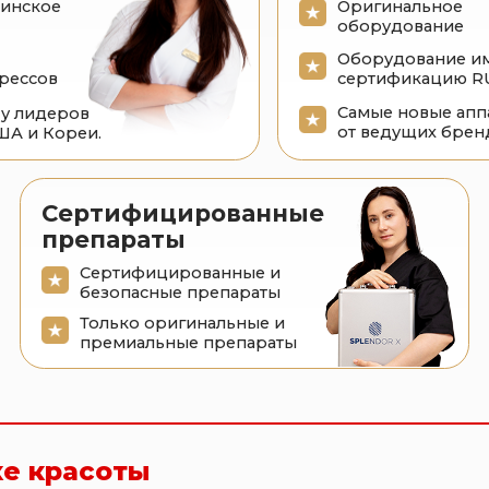
от ведущих брендов
ореи.
ертифицированные
репараты
Сертифицированные и
безопасные препараты
Только оригинальные и
премиальные препараты
расоты
опольском
icoSure PRO:
ная система №1 в мире
и коррекции кожи.
 и тату