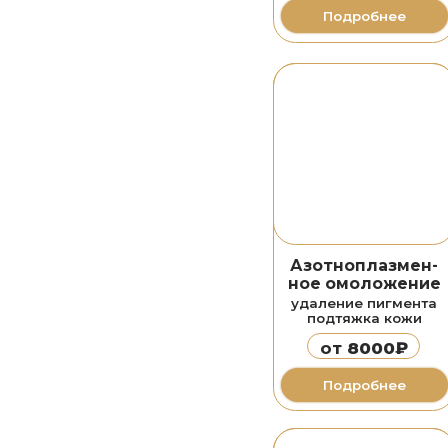
ное омоложение
удаление пигмента
подтяжка кожи
от
8000₽
Подробнее
Лазерная
эпиляция
александритовым
и диодным лазером
от
500₽
Подробнее