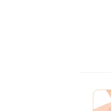
Лечение ру
и шрамо
лечение всех 
рубцов и шр
от
120₽
Подробне