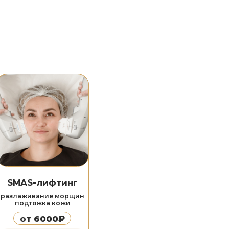
тинг
 морщин
кожи
0₽
ее
ение