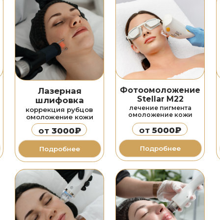
Игольчатый
RF-термолифтинг
RF-лифтинг
коррекция рубцов
разлаживание морщин
подтяжка кожи
подтяжка кожи
от
20 000₽
от
1500₽
Подробнее
Подробнее
лечение