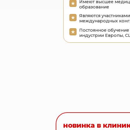
индустрии Европы, США и К
С
п
новинка в клинике к
Впервые в Ставр
крае, тот самый P
PicoSure PRO — это лазер
для удаления татуировок 
Удаление всех видов татуажа