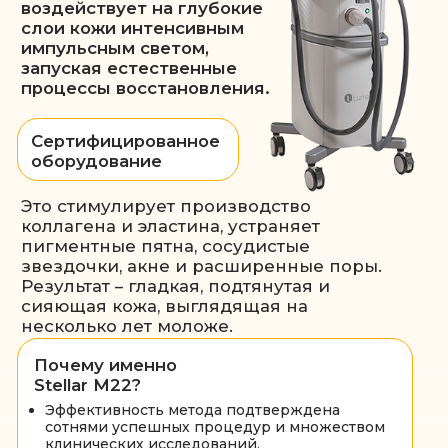
Стимуляция роста волос
подробнее
Лазерное необляционное
фракционное омоложение
Технология Photofabulous™ –
инновация нового поколения
в омоложении кожи
Обычное фотоомоложение (например,
на BBL) работает только на
поверхности кожи, устраняя пигмент и
сосуды. Но этого недостаточно, если
вы хотите не просто скрыть следы
возраста, а реально омолодить кожу
изнутри.
Photofabulous™ — это синергия IPL
+ фракционного лазера ResurFX:
Лазерное воздействие (ResurFX)
проникает глубже и стимулирует
выработку коллагена, разглаживает
морщины, сужает поры, делает кожу
плотной и упругой.