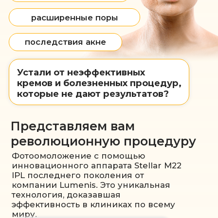
сияние всего за несколько сеансов без
инъекций и болезненных вмешательств.
Как работает
Stellar M22
IPL
?
Аппарат Stellar M22 IPL
воздействует на глубокие
слои кожи интенсивным
импульсным светом,
запуская естественные
процессы восстановления.
Сертифицированное
оборудование
Это стимулирует производство
коллагена и эластина, устраняет
пигментные пятна, сосудистые
звездочки, акне и расширенные поры.
Результат – гладкая, подтянутая и
сияющая кожа, выглядящая на
несколько лет моложе.
Почему именно
Stellar M22?
Эффективность метода подтверждена
сотнями успешных процедур и множеством
клинических исследований.