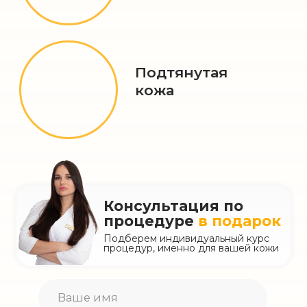
Науменко Мария
Чаплыгина Анастасия
косметолог-эстетист
врач-косметолог
Записаться
Записаться
подробнее
подробнее
Савченко Наталья
косметолог-эстетист
Записаться
подробнее