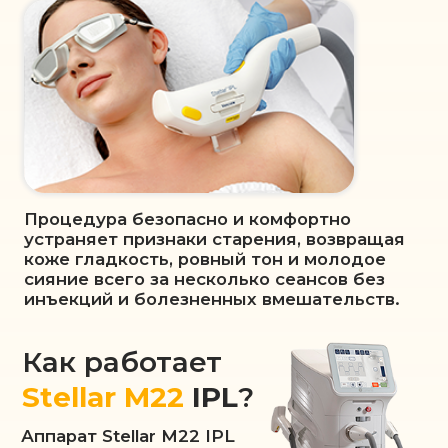
Абсолютная безопасность и адаптация под
любые типы кожи.
Процедура комфортна и практически
безболезненна благодаря технологии
охлаждения.
Мгновенные результаты, которые
усиливаются с каждым последующим
сеансом.
Stellar M22
также
используется для:
Лечение акне
подробнее
Лечение розацеа
подробнее
Лечение рубцов
подробнее
Удаление сосудов
подробнее
Удаление пигментации
подробнее