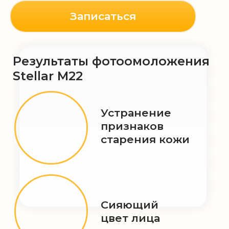
ВИЧ, сифилис, гепатиты: В, С
Цены
Процедуру проводят
специалисты