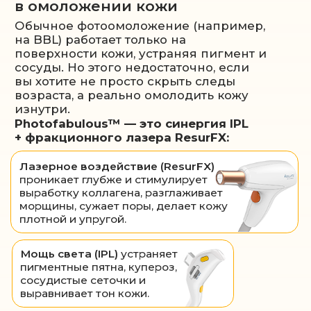
Пигментные пятна значительно
осветлились, а многие исчезли полностью.
Общий цвет кожи стал равномерным,
здоровым и свежим. Заметно улучшение
текстуры кожи, которая теперь выглядит
более гладкой и ухоженной.
Фотоомоложение Stellar
M22 IPL – это идеальное
решение, если вы:
Мечтаете о молодой коже без
расширенных пор и акне
Стремитесь
устранить мелкие и
глубокие морщины
Хотите убрать
сосудистую сеточку
и покраснения
Желаете выровнять тон кожи
и избавиться от пигментации