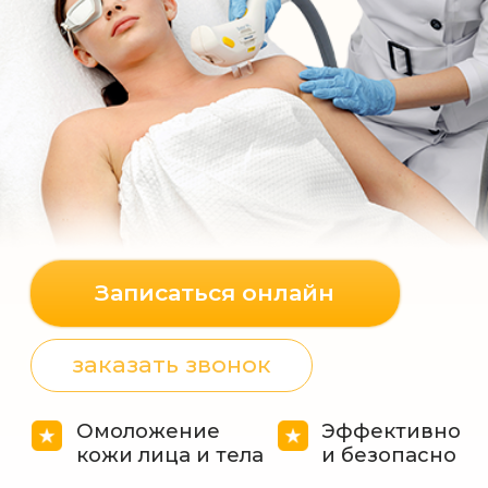
Записаться онлайн
Записаться
заказать звонок
Омоложение
Эффективно
кожи лица и тела
и безопасно
о нас
КЛИНИКА КРАСОТЫ
В нашей клинике вы найдете широкий
спектр услуг, включая
косметологические процедуры,
профессиональный массаж, уходовые
программы и решения для
омоложения.