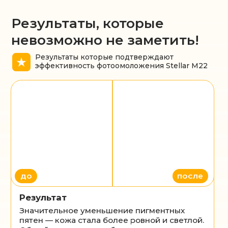
Записаться
Результаты фотоомоложения
Stellar M22
Устранение
признаков
старения кожи
Сияющий
цвет лица
Подтянутая
кожа