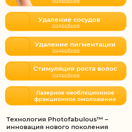
до
после
Результат
Пигментация значительно уменьшилась,
тон кожи стал заметно светлее и ровнее,
структура кожи улучшилась — она выглядит
более увлажнённой, свежей и упругой.
Общее впечатление — кожа выглядит
моложе, здоровее и ухоженнее.
до
после
Результат