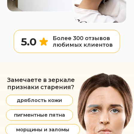
Устали от неэффективных
кремов и болезненных процедур,
которые не дают результатов?
Представляем вам
революционную процедуру
Фотоомоложение с помощью
инновационного аппарата Stellar M22
IPL последнего поколения от
компании Lumenis. Это уникальная
технология, доказавшая
эффективность в клиниках по всему
миру.
Процедура безопасно и комфортно
устраняет признаки старения, возвращая
коже гладкость, ровный тон и молодое