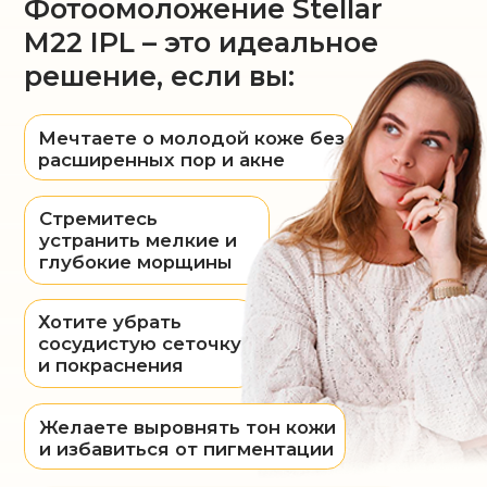
Фотостарение (солнечное
повреждение кожи)
Пигментные пятна, веснушки,
мелазма
Купероз, сосудистая сетка,
телеангиэктазии
Акне и постакне, застойные пятна
Расширенные поры
Неровный тон кожи, тусклый цвет
лица
Общая усталость кожи и потеря
сияния
Противопоказания
Наличие онкологических
заболеваний
Плохая свертываемость крови или
приём антикоагулянтов
Беременность, период
вскармливания;
Склонность к образованию
келоидных рубцов;
Свежий загар (2 недели до
процедуры)
Механические повреждения кожи;
Аллергические реакции на коже
Лихорадочные, инфекционные
заболевания;