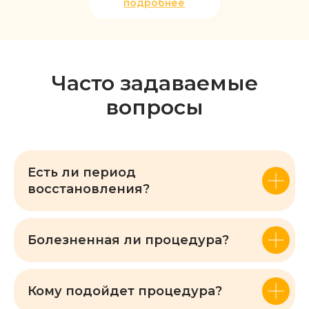
Часто задаваемые
вопросы
Есть ли период
восстановления?
Перезвоним
за 10 секунд
Читать статью о процедуре
Болезненная ли процедура?
онлайн
запись
Главная
Услуги
Акции
Позвонить
Кому подойдет процедура?