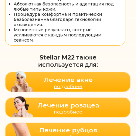
Мощь света (IPL)
устраняет
пигментные пятна, купероз,
сосудистые сеточки и
выравнивает тон кожи.
Результаты, которые
невозможно не заметить!
Результаты которые подтверждают
эффективность фотоомоложения Stellar M22
до
после
Результат
Значительное уменьшение пигментных
пятен — кожа стала более ровной и светлой.
Общий тон лица стал более однородным, а
текстура кожи заметно улучшилась,
приобретя гладкость и здоровое сияние.