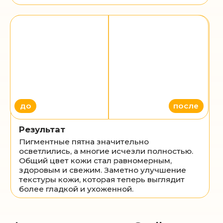
Время выполнения:
20-40 мин
Полный курс:
3-5 процедур
Интервал процедур:
индивидуально
Записаться
Показания
Возрастные изменения кожи
(морщины, снижение упругости)