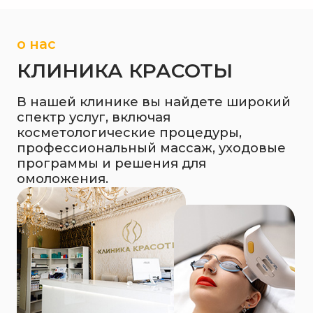
раз, когда смотрите в
, замечаете, как кожа
свою упругость и сияние,
ение уже не радует?
Более 300 отзывов
5.0
любимых клиентов
Замечаете в зеркале
признаки старения?
дряблость кожи
пигментные пятна
морщины и заломы
расширенные поры
последствия акне