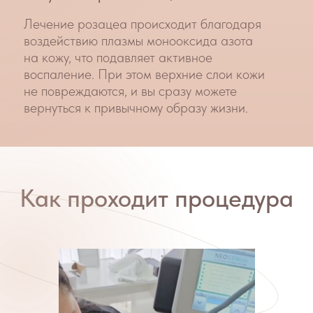
нейтральные атомы. • Плазма является
4-м состоянием материи (твердое
вещество, жидкость, газ, плазма).
Технология работы
Ионизация происходит, когда на
газ N2 подается энергия и атомы
теряют свои электроны. При