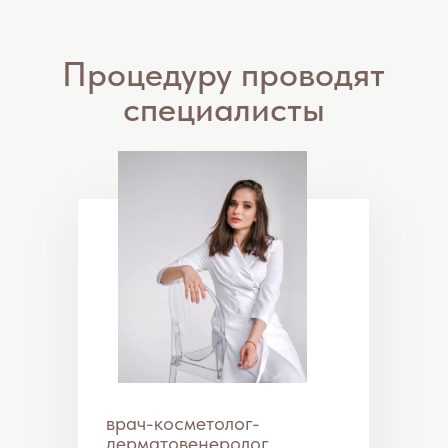
врач-косметолог-
дерматовенеролог
Науменко Мария
Юрьевна
Лечение розацеа
Что такое
Розацеа
?
Розацеа – хроническое заболевание кожи,
характеризующееся геперемией
(покраснением), наличием папул, пустул,
телеангиэктазий (сосудистых звездочек), и в
некоторых случаях поражением глаз.
Розацеа чаще развивается у женщин
в
возрасте 30-50 лет
. Мужчины болеют реже,
но тяжелее.