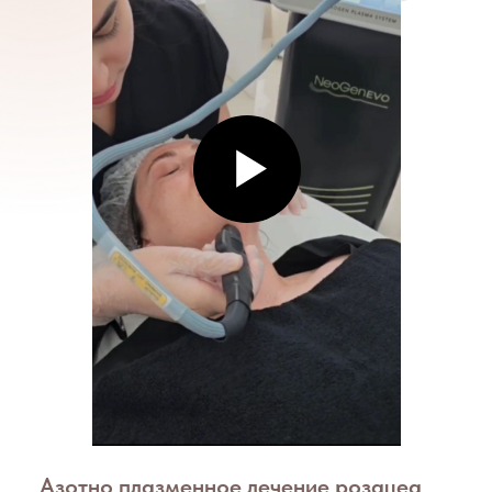
помощи генератора высоких
частот газообразный азот
преобразуется в плазму внутри
манипулятора
Примеры
До / После
Диагноз
Розацеа
пастуло-
пустулезный
подтип.
Курс лечения
NeoGen EVO (2 процедуры)
1 раз в месяц