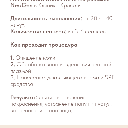
Диагноз
Розацеа
пастуло-
пустулезный
подтип.
Курс лечения
NeoGen EVO (2
процедуры) 1 раз в месяц
Диагноз
Розацеа
пастуло-
пустулезный
подтип.
Курс лечения
NeoGen EVO (1 процедура)