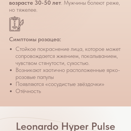
сосудистый компонент с помощью
импульсного света высокой интенсивности
Преимущества фотолечения розацеа
подходит для пациентов любого возраста
фотолечение не травмирует кожу и не
оставляет механических повреждений
быстрый результат – эффект виден уже на
2-3 сеанс
без боли и дискомфорта, ведь Leonardo
оснащен уникальной системой охлаждения
кожи
нет реабилитационного периода
NeoGen EVO