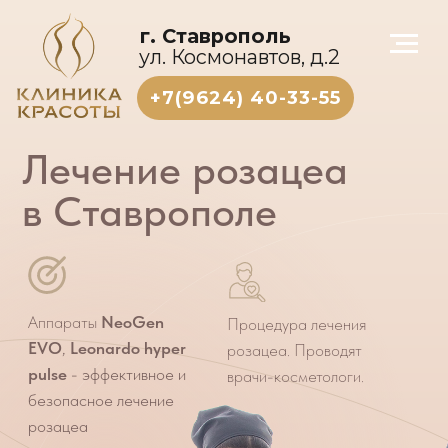
г. Ставрополь
ул. Космонавтов, д.2
+7(9624) 40-33-55
Лечение розацеа
в Ставрополе
Аппараты
NeoGen
Процедура лечения
EVO
,
Leonardo hyper
розацеа. Проводят
pulse
- эффективное и
врачи-косметологи.
безопасное лечение
розацеа
Результат:
избавление
от розацеа.