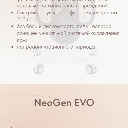
Преимущества
Быстрое восстановление кожи и
отсутствие повреждений;
Значительный эффект уже после первой
процедуры;
Широкие возможности применения;
Безопасность для организма
Отсутствие реабилитации
Лечение розацеа происходит благодаря
воздействию плазмы монооксида азота
на кожу, что подавляет активное
воспаление. При этом верхние слои кожи
не повреждаются, и вы сразу можете
вернуться к привычному образу жизни.
Как проходит процедура