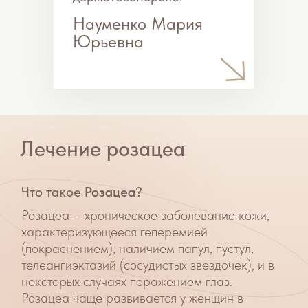
Симптомы розацеа:
Стойкое покраснение лица, которое может
сопровождается жжением, покалыванием,
чувством стянутости, сухостью.
Возникают хаотично расположенные ярко-
розовые папулы
Появляются «сосудистые звёздочки»
Отёчность
Leonardo Hyper Pulse
Минимальное количество сеансов
Лечение состоит из
4-6
процедур
продолжительностью
20-30 минут
.
Технология фотолечения розацеа
Этот современный метод избавления от
розацеа заключающийся в воздействии на