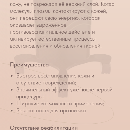
Количество сеансов:
из
3-6 сеансов
Как проходит процедура
1.
Очищение кожи
2.
Обработка зоны воздействия азотной
плазмой
3.
Нанесение увлажняющего крема и SPF
средства
Результат:
снятие воспаления,
покраснения, устранение папул и пустул,
выравнивание тона лица.
Технология
азотной плазмы
Что такое
Плазма
?
Плазма – это частично
ионизированный газ, который состоит
из большого числа частиц, таких как
ионы и электроны, свободные
радикалы, молекулы, а также