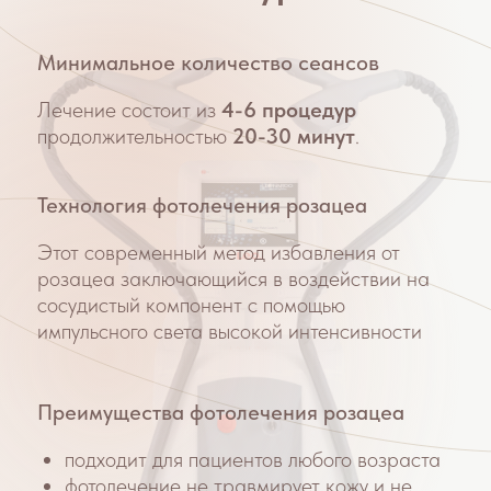
Аппарат азотно
плазменного лечения
розацеа
NeoGen — это современное оборудование
для лечения розацеа и других патологий с
помощью использования азотной плазмы.
Методика уникальна и не имеет аналогов в
мире, она позволяет эффективно решать
множество эстетических проблем и
добиться омоложения кожи, выраженого
лифтинга, коррекции рубцов, лечения акне,
розацеа, дерматитов и грибковых
инфекций.
Что такое азотная плазма?
Азотная плазма — это ионизированный газ,
состоящий из положительных и
отрицательных ионов, который создается
под высоким напряжением. Он проникает в
кожу, не повреждая её верхний слой. Когда
молекулы плазмы контактируют с кожей,
они передают свою энергию, которая
оказывает выраженное
противовоспалительное действие и
активирует естественные процессы
восстановления и обновления тканей.