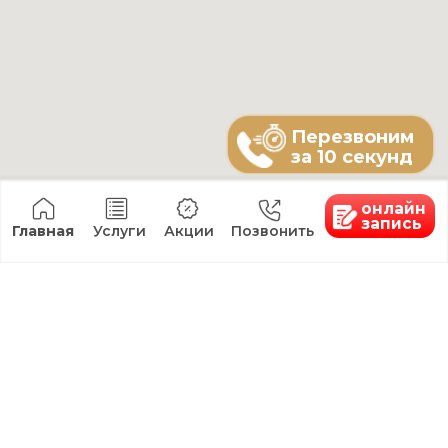
Аппаратная
Главная
косметология
Услуги
Лазерная
О клинике
косметология
Товары
Лазерное удаление
Я хочу...
новообразований
Специалисты
Инъекционная
Цены
косметология
Юридическая
Эстетическая
информация
косметология
Вакансии
Коррекция
фигуры
Массаж
СПА
Все услуги
Контакты
+7 9624 40 33 55
kk26.adm@yandex.ru