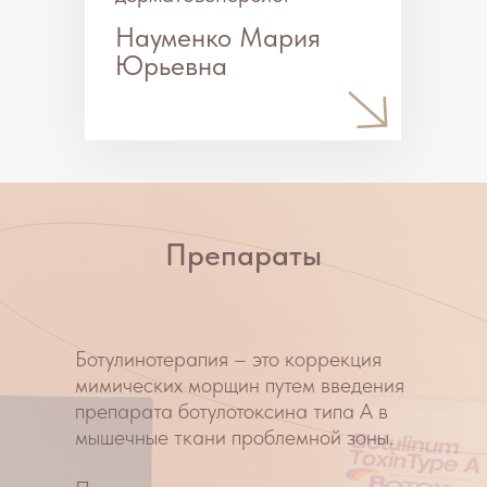
ровной.
Также при помощи ботулинотерапии
можно избавиться от гипергидроза –
повышенной потливости подмышек,
лица, стоп и ладоней. Это
заболевание доставляет людям
огромные неудобства, мешает
полноценной жизни. Инъекции
ботокса в подмышки – эффективный,
безопасный и безболезненный способ
решения проблемы повышенного
потоотделения.
В косметологии КЛИНИКА
КРАСОТЫ для процедуры
ботулинотерапии используются
препараты брендов:
Ботокс (Botox, США),
Ксеомин (Xeomin, Германия)
Диспорт (Dysport, Франция)
Миотокс, Релатокс (Россия).
Все препараты, используемые для
ботулинотерапии в нашей клинике, –
от ведущих мировых производителей.