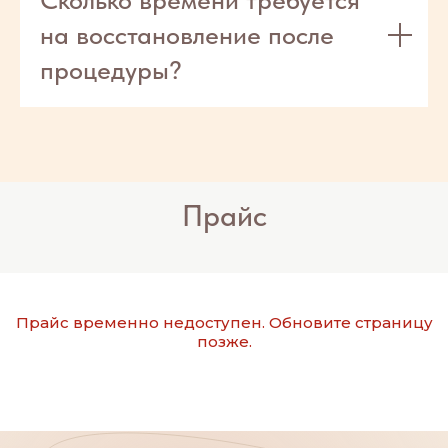
Перезвоним
на восстановление после
за 10 секунд
процедуры?
онлайн
запись
Главная
Услуги
Акции
Позвонить
Прайс
Прайс временно недоступен. Обновите страницу
позже.