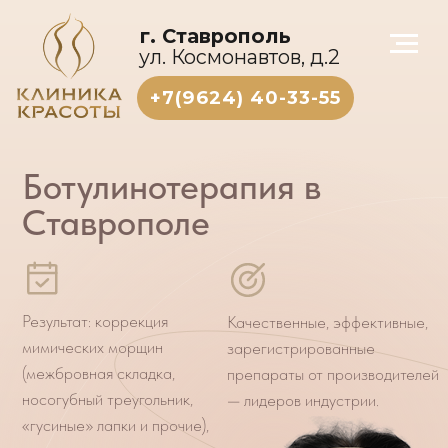
г. Ставрополь
ул. Космонавтов, д.2
+7(9624) 40-33-55
Ботулинотерапия в
Ставрополе
Результат: коррекция
Качественные, эффективные,
мимических морщин
зарегистрированные
(межбровная складка,
препараты от производителей
носогубный треугольник,
— лидеров индустрии.
«гусиные» лапки и прочие),
лечение гипергидроза
(повышенная потливость).
Процедуру проводят
врачи-косметологи.