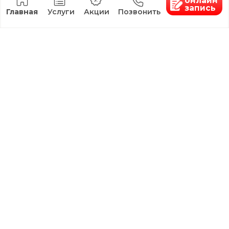
Массаж
СПА
Все услуги
Контакты
+7 9624 40 33 55
kk26.adm@yandex.ru
Без выходных с 10:00 до 20:00
г.Ставрополь, ул.Космонавтов, д.2
18+ имеются
ООО "КЛИНИКА
противопоказания,
КРАСОТЫ"
необходима
консультация
ИНН:2635256320.
специалиста
ОГРН:1232600001699
Все права защищены. Материалы сайта носят
информационный характер и не являются медицинской
консультацией и публичной офертой.Цены на сайте
могут отличаться от цен в Клинике и не являются
публичной офертой согласно ст. 437 (2) ГК РФ
Лицензия: Л041-01197-26/00655611