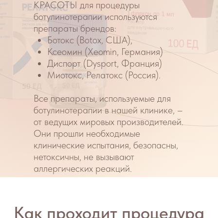
Ботулинотерапия в косметологии
КЛИНИКА КРАСОТЫ:
Этапы процедуры:
демакияж и очищение кожи
обработка кожи антисептиком
введение препарата
нанесение уходового средства.
Детали:
длительность выполнения: 30 минут.
видимый результат появится через 14
дней
количество процедур: не курсовая
процедура, достаточно 1 введения
препарата
результат от процедуры сохраняется, в
среднем, на 3-6 месяцев.
Результат: