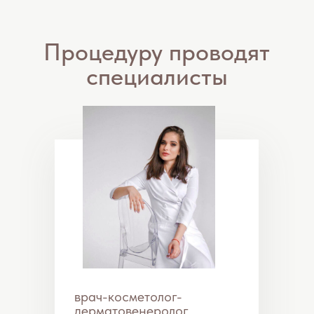
врач-косметолог-
дерматовенеролог
Науменко Мария
Юрьевна
Препараты
Ботулинотерапия – это коррекция
мимических морщин путем введения
препарата ботулотоксина типа А в
мышечные ткани проблемной зоны.
После процедуры напряженные
мышцы расслабляются, из-за этого
морщины разглаживаются, кожа
становится значительно более