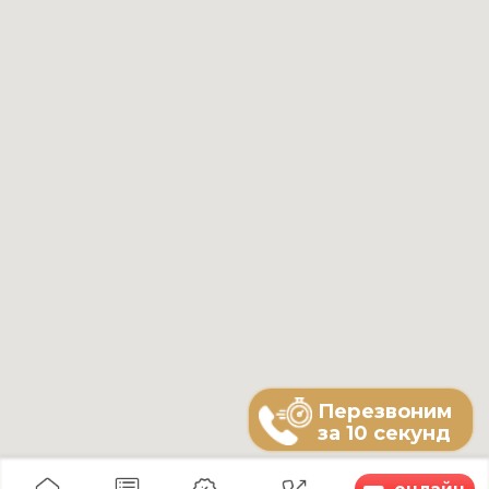
5.0
4.9
5.0
5.0
Навигация
Аппаратная
Главная
косметология
Услуги
Лазерная
О клинике
косметология
Товары
Лазерное удаление
Я хочу...
новообразований
Специалисты
Инъекционная
Цены
косметология
Юридическая
Эстетическая
информация
косметология
Вакансии
Коррекция
фигуры