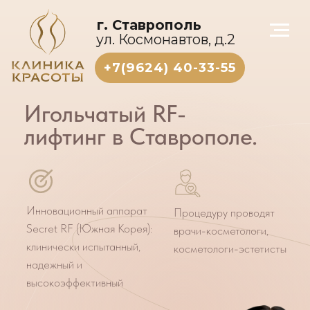
г. Ставрополь
ул. Космонавтов, д.2
+7(9624) 40-33-55
Игольчатый RF-
лифтинг в Ставрополе.
Инновационный аппарат
Процедуру проводят
Secret RF (Южная Корея):
врачи-косметологи,
клинически испытанный,
косметологи-эстетисты
надежный и
высокоэффективный
Результат: нехирургический
лифтинг, повышение
эластичности и омоложение
кожи, решение целого перечня
косметологических проблем.