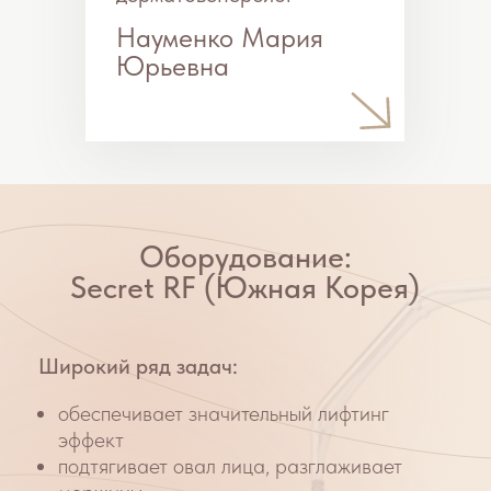
пор, сосудистой сетки
работает с рубцами и растяжками
Как работает?
25 позолоченных тончайших микро-игл
вводятся в кожу на глубину от 0,1 до 3,5 мм
и проводят RF-волну, которая нагревает кожу
и стимулирует выработку собственного
эластина и коллагена.
Преимущества:
Возможности аппарата позволяют
специалисту решить большой спектр
косметологических и дерматологических
проблем
Контролируемая глубина воздействия
обеспечивает безопасность и
прогнозируемый результат
Быстрая реабилитация в течение
3-7
дней
Отличительные особенности:
RF-энергия подается целенаправленно
на область воздействия, что гарантирует