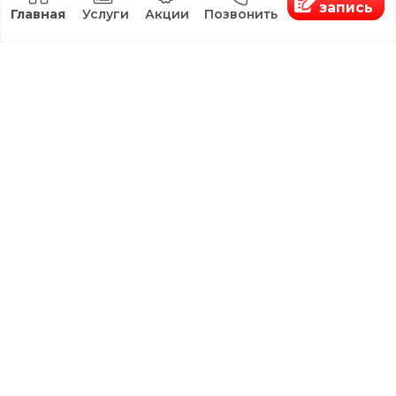
Без выходных с 10:00 до 20:00
г.Ставрополь, ул.Космонавтов, д.2
18+ имеются
ООО "КЛИНИКА
противопоказания,
КРАСОТЫ"
необходима
консультация
ИНН:2635256320.
специалиста
ОГРН:1232600001699
Все права защищены. Материалы сайта носят
информационный характер и не являются медицинской
консультацией и публичной офертой.Цены на сайте
могут отличаться от цен в Клинике и не являются
публичной офертой согласно ст. 437 (2) ГК РФ
Лицензия: Л041-01197-26/00655611