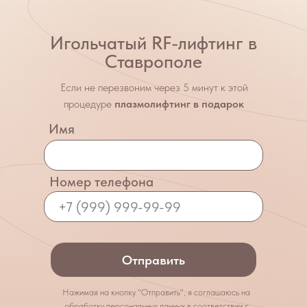
Игольчатый RF-лифтинг в
Ставрополе
Если не перезвоним через 5 минут к этой
процедуре
плазмолифтинг в подарок
Имя
Номер телефона
Отправить
онлайн
запись
Главная
Услуги
Акции
Позвонить
Нажимая на кнопку "Отправить", я соглашаюсь на
обработку персональных данных в соответствии с