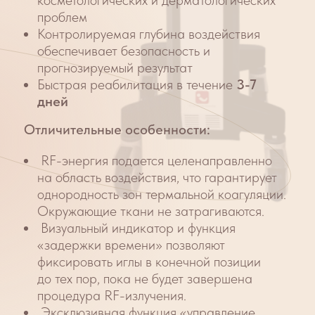
Микроигольчатый RF-лифтинг
в Клинике
Красоты:
Этапы процедуры:
демакияж и очищение кожи
нанесение анестетика на
обрабатываемую зону
обработка кожи антисептиком
обработка кожи аппаратом
нанесение уходового средства.
Детали: