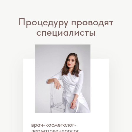
врач-косметолог-
дерматовенеролог
Науменко Мария
Юрьевна
Оборудование:
Secret RF (Южная Корея)
Широкий ряд задач:
обеспечивает значительный лифтинг
эффект
подтягивает овал лица, разглаживает
морщины
корректирует постакне, рубцы, шрамы
лечит гипергидроз
способствует сокращению расширенных