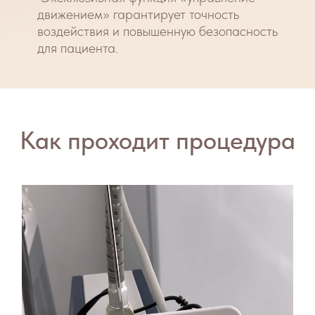
длительность выполнения: 1 час.
видимый результат появится через 1,5
месяца будет усиливаться в течение
первых трех месяцев после процедуры.
курс состоит, в среднем, из 1-3
процедур в сезон осень-весна
процедуры выполняются с
периодичностью 1 раз в 3 месяца.
Какие результаты можно получить:
нехирургический лифтинг кожи
омоложение всего лица (включая
подвижное веко, шею, зону декольте,
область под глазами, кончик носа)
разглаживание морщин кожи лица, шеи,
декольте
улучшение качества кожи, повышение
тонуса и эластичности
коррекция шрамов, рубцов, постакне
сокращение расширенных пор,
повышенной жирности кожи
удаление гиперпигментации
лечение гравитационного птоза (в т.ч.
«двойной подбородок»)
выравнивание рельефа и цвета кожи
лечение гипергидроза (потливости)
уменьшение стрий (растяжек)
снижение визуализации сосудистой