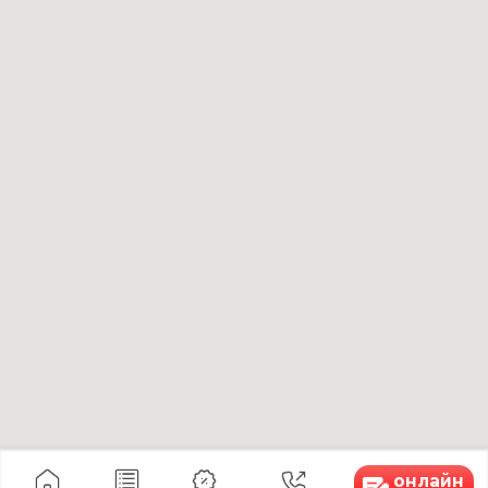
косметология
Услуги
Лазерная
О клинике
косметология
Товары
Лазерное удаление
Я хочу...
новообразований
Специалисты
Инъекционная
Цены
косметология
Юридическая
Эстетическая
информация
косметология
Вакансии
Коррекция
фигуры
Массаж
СПА
Все услуги
Контакты
+7 9624 40 33 55
kk26.adm@yandex.ru