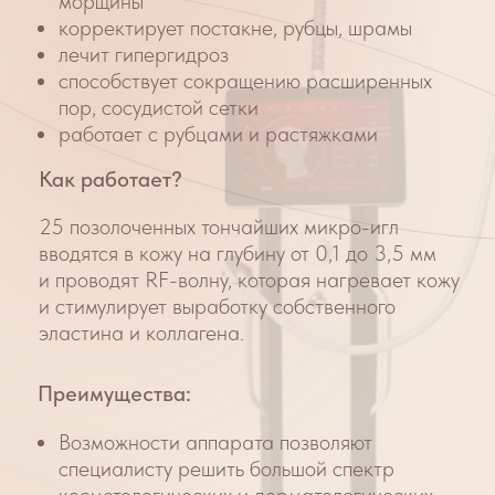
однородность зон термальной коагуляции.
Окружающие ткани не затрагиваются.
Визуальный индикатор и функция
«задержки времени» позволяют
фиксировать иглы в конечной позиции
до тех пор, пока не будет завершена
процедура RF-излучения.
Эксклюзивная функция «управление
движением» гарантирует точность
воздействия и повышенную безопасность
для пациента.
Как проходит процедура