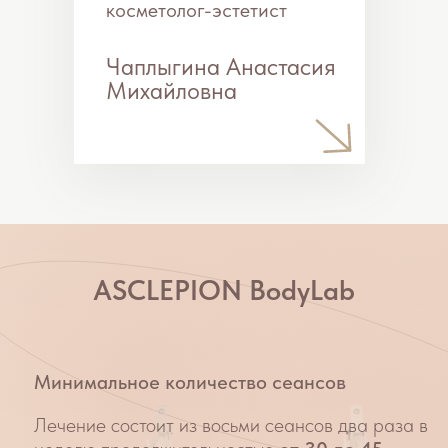
целлюлит (1–4 степени);
восстановление после родов;
гиподинамия;
резкое снижение веса;
дряблость кожи;
лишний вес.
Технология FMS
Благодаря инновационной технологии FMS
(фокусированная магнитная стимуляция)
мышцы стимулируются сверхмаксимальными
сокращениями, что значительно стимулирует
обмен веществ и сжигание жира.
Как проходит процедура