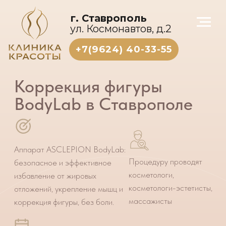
г. Ставрополь
ул. Космонавтов, д.2
+7(9624) 40-33-55
Коррекция фигуры
BodyLab в Ставрополе
Аппарат ASCLEPION BodyLab:
Процедуру проводят
безопасное и эффективное
косметологи,
избавление от жировых
косметологи-эстетисты,
отложений, укрепление мышц и
массажисты
коррекция фигуры, без боли.
Результат:
рельефное и
подтянутое тело
всего за 8 процедур.