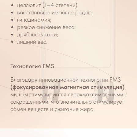
– курс состоит, в среднем, из 8 сеансов два
раза в неделю (в зависимости от зоны
обработки и индивидуальных
особенностей)
Результат: рельефное и подтянутое тело
Инновационная
технология
FMS
Что такое FMS?
FMS
, или
Focused Magnetic
Stimulation
, это революционная
технология, используемая в аппарате
Asclepion BodyLab
для стимуляции
мышц. Эта технология создает
электромагнитные поля, которые
активно стимулируют мышечные
волокна, заставляя их сокращаться