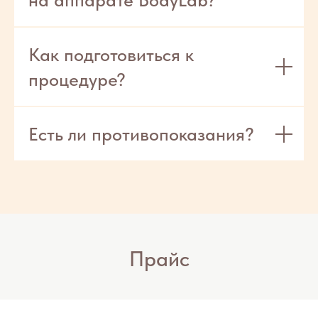
Как подготовиться к
процедуре?
Есть ли противопоказания?
онлайн
запись
Главная
Услуги
Акции
Позвонить
Прайс