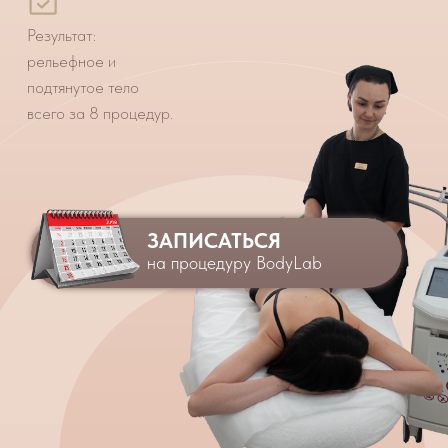
ЗАПИСАТЬСЯ
на процедуру BodyLab
Записаться
Процедуру проводят
специалисты