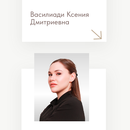
ASCLEPION BodyLab
Минимальное количество сеансов
Лечение состоит из восьми сеансов два раза в
неделю продолжительностью
от 30 до 45
минут
. После этого рекомендуется проводить
как минимум еще одну процедуру каждые 3–6
месяцев для поддержания видимых
результатов.
Технология стимуляции мышц
Система BodyLab использует новую
технологию безопасной и эффективной
стимуляции мышц человека для создания
мышечной активности
без физических
усилий и боли
.
Стимуляция мышц
осуществляется быстро меняющимся
магнитным полем.
Показания к процедуре