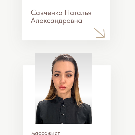
косметолог-эстетист
Чаплыгина Анастасия
Михайловна