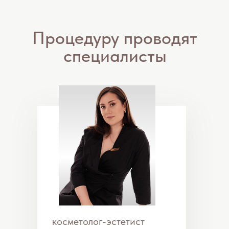
косметолог-эстетист
Савченко Наталья
Александровна
массажист
Василиади Ксения
Дмитриевна