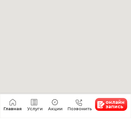
Аппаратная
Главная
косметология
Услуги
Лазерная
О клинике
косметология
Товары
Лазерное удаление
Я хочу...
новообразований
Специалисты
Инъекционная
Цены
косметология
Юридическая
Эстетическая
информация
косметология
Вакансии
Коррекция
фигуры
Массаж
СПА
Все услуги
Контакты
+7 9624 40 33 55
kk26.adm@yandex.ru