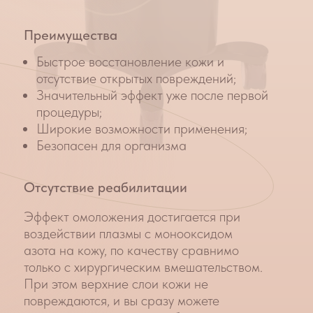
Азотно плазменное омоложение
NeoGen
в косметологии Клиника Красоты:
Длительность выполнения:
от 20 до 40
минут.
Количество сеансов:
омоложение: 1-2 процедуры с
интервалом в 2-3 месяца
лечение рубцов, акне, розацеа других
заболеваний: 4-10 процедур с
интервалом 1-3 недели.
Как проходит процедура
1.
Перед процедурой наносится