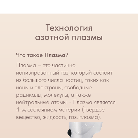
атрофия кожи.
Комбинированный
тип старения.
Гиперпигментация.
Курс лечения
NeoGen EVO (2 процедуры) + Nithya
Диагноз
Увядание кожи.
Дисхромия,
гиперпигментация
Курс лечения
NeoGen EVO + Поверхностный пилинг
Диагноз
Старческая