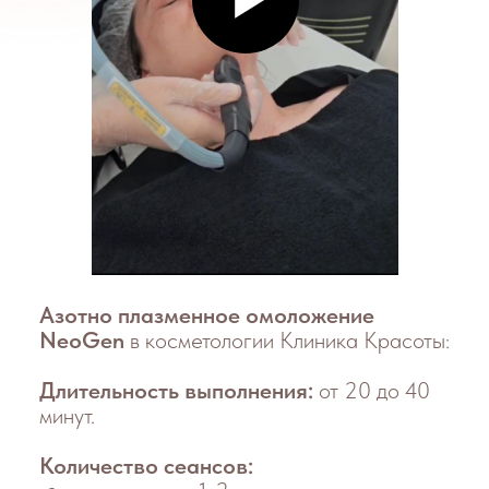
вещество, жидкость, газ, плазма).
Технология работы
Ионизация происходит, когда на
газ N2 подается энергия и атомы
теряют свои электроны. При
помощи генератора высоких