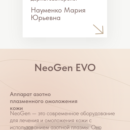
рубцов, лечение акне, розацеа,
дерматитов и грибковых инфекций.
Что такое азотная плазма?
Азотная плазма — это газ, состоящий из
положительных и отрицательных ионов,
который создается под высоким
напряжением. Она проникает в кожу, не
повреждая её верхний слой. Когда
молекулы плазмы контактируют с кожей,
они передают свою энергию, которая
активирует естественные процессы
восстановления и обновления тканей.
Преимущества
Быстрое восстановление кожи и
отсутствие открытых повреждений;
Значительный эффект уже после первой
процедуры;
Широкие возможности применения;
Безопасен для организма
Отсутствие реабилитации