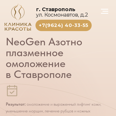
г. Ставрополь
ул. Космонавтов, д.2
+7(9624) 40-33-55
NeoGen Азотно
плазменное
омоложение
в Ставрополе
Результат:
омоложение и выраженный лифтинг кожи,
уменьшение морщин, лечение рубцов и кожных
заболеваний (акне, розацеа, различные дерматозы,
грибковые и другие инфекционные поражения кожи).
Аппарат
NeoGen
EVO-
эффективное и
безопасное азотно