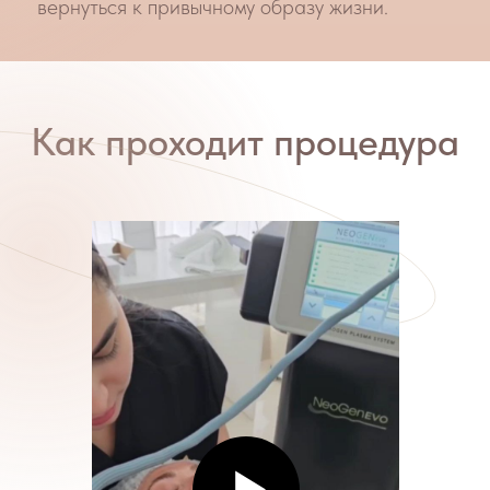
анестезирующий крем для вашего
комфорта.
2.
Во время процедуры пациент может
ощущать тепло различной степени
интенсивности в месте воздействия.
Результат:
омоложение и выраженный
лифтинг кожи, уменьшение морщин, лечение
рубцов и кожных заболеваний (акне,
розацеа, различные дерматозы, грибковые
и другие инфекционные поражения кожи).
Технология
азотной плазмы
Что такое
Плазма
?
Плазма – это частично
ионизированный газ, который состоит
из большого числа частиц, таких как
ионы и электроны, свободные
радикалы, молекулы, а также
нейтральные атомы. • Плазма является
4-м состоянием материи (твердое