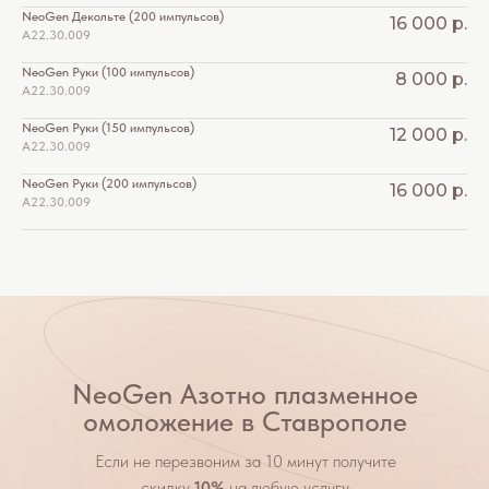
NeoGen Декольте (200 импульсов)
16 000
р.
А22.30.009 *5217
NeoGen Руки (100 импульсов)
8 000
р.
А22.30.009 *5218
NeoGen Руки (150 импульсов)
12 000
р.
А22.30.009 *5219
NeoGen Руки (200 импульсов)
16 000
р.
А22.30.009 *5220
NeoGen Азотно плазменное
омоложение в Ставрополе
Если не перезвоним за 10 минут получите
скидку
10%
на любую услугу