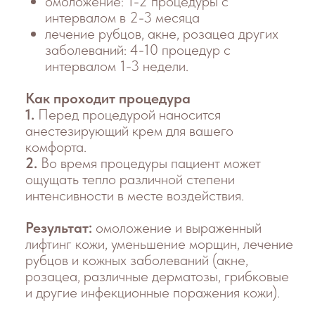
частот газообразный азот
преобразуется в плазму внутри
манипулятора
Примеры
До / После
Диагноз
Старческая
атрофия кожи.
Комбинированный
тип старения.
Гиперпигментация.
Курс лечения
NeoGen EVO (2 процедуры) + Nithya
Диагноз
Старческая