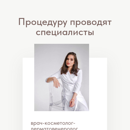
врач-косметолог-
дерматовенеролог
Науменко Мария
Юрьевна
NeoGen EVO
Аппарат азотно
плазменного омоложения
кожи
NeoGen — это современное оборудование
для лечения и омоложения кожи с
использованием азотной плазмы. Оно
уникально и не имеет аналогов в мире, что
позволяет эффективно решать множество
эстетических проблем, таких как
омоложение кожи, лифтинг, коррекция