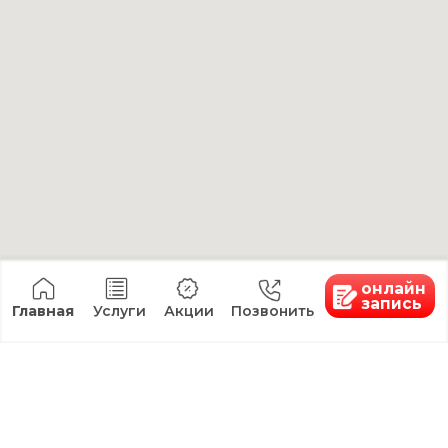
Навигация
Аппаратная
Главная
косметология
Услуги
Лазерная
О клинике
косметология
Товары
Лазерное удаление
Я хочу...
новообразований
Специалисты
Инъекционная
Цены
косметология
Юридическая
Эстетическая
информация
косметология
Вакансии
Коррекция
фигуры
Массаж
СПА
Все услуги
Контакты