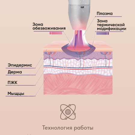
атрофия кожи.
Комбинированный
тип старения.
Дисхромия,
гиперпигментация.
Курс лечения
NeoGen EVO (1 процедура)
Часто задаваемые
вопросы