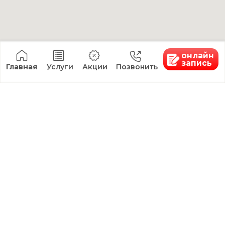
СПА
Все услуги
Контакты
+7 9624 40 33 55
kk26.adm@yandex.ru
Без выходных с 10:00 до 20:00
г.Ставрополь, ул.Космонавтов, д.2
18+ имеются
ООО "КЛИНИКА
противопоказания,
КРАСОТЫ"
необходима
консультация
ИНН:2635256320.
специалиста
ОГРН:1232600001699
Все права защищены. Материалы сайта носят
информационный характер и не являются медицинской
консультацией и публичной офертой.Цены на сайте
могут отличаться от цен в Клинике и не являются
публичной офертой согласно ст. 437 (2) ГК РФ
Лицензия: Л041-01197-26/00655611