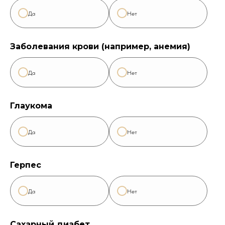
Да
Нет
Заболевания крови (например, анемия)
Да
Нет
Глаукома
Да
Нет
Герпес
Да
Нет
Сахарный диабет