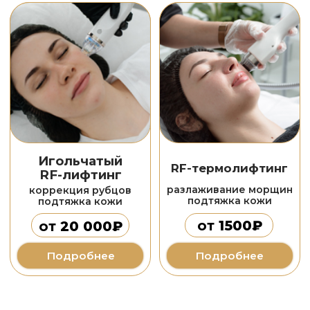
Фотоомоложение
Лазерное
омоложение resurFX
Stellar M22
лечение пигмента
коррекция рубцов
омоложение кожи
коррекция растяжек
от
5000₽
от
6000₽
Подробнее
Подробнее
инъекционная косметология
Мезотерапия
Биоревитализация
коррекция морщин
коррекция морщин
омоложение кожи
омоложение кожи