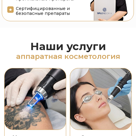
разлаживание морщин
удаление родинок
подтяжка кожи
бородавок, папиллом
от
1500₽
от
6000₽
Подробнее
Подробнее
Фотодинамическая
Азотноплазмен-
терапия
ное омоложение
лечение акне
удаление пигмента
лечене розацеа
подтяжка кожи
от
8000₽
от
3500₽
Подробнее
Подробнее