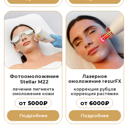
лазерная косметология
Лазерная
Лазерная
эпиляция
шлифовка
александритовым
коррекция рубцов
и диодным лазером
омоложение кожи
от
500₽
от
3000₽
Подробнее
Подробнее