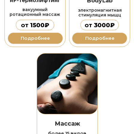
Наши соцсети
Подписывайся на наши
социальные сети и будь в
курсе всех новинок в мире
косметологии и эпиляции
Вконтакте
Телеграм канал
Запретограм
*- Instagram является экстремистской организацией, на
территории РФ её деятельность запрещена.
Записаться по телефону