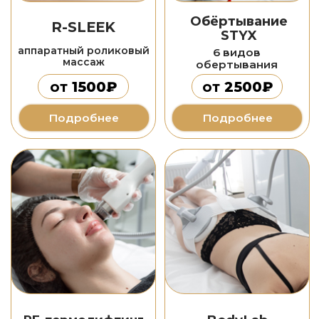
Чаплыгина Анастасия
Брынза Анфиса
Михайловна
Андреевна
врач косметолог
косметолог-эстетист
Записаться
Записаться
Reels Клиники Красоты