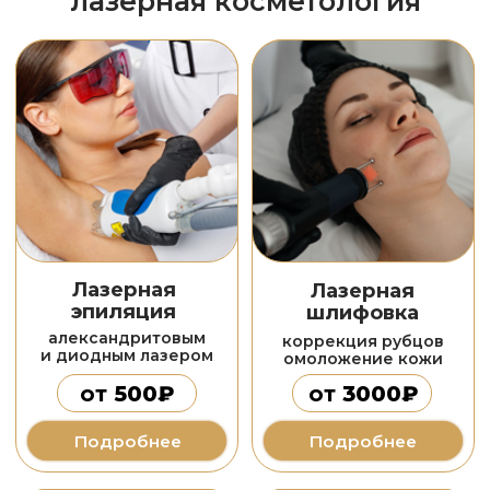
Подробнее
эстетическая косметология
Химические
Чистка лица
пилинги
глубокое очищение
улучшение
кожи
качества кожи
от
2500₽
от
2000₽
Подробнее
Подробнее
БЕСПЛАТНАЯ