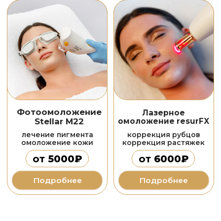
консультация
по процедуре
Подберем индивидуальный курс
процедур для вашей кожи
Отправить
Нажимая на кнопку "Отправить", я соглашаюсь на
обработку персональных данных в соответствии с
условиями и содержанием
политики
конфиденциальности
коррекция фигуры
КОРРЕКЦИЯ
ФИГУРЫ
R-SLEEK
RF-термолифтинг
массаж
обёртывание STYX
BodyLab
пептиды