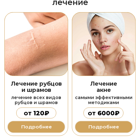
от
6000₽
от
2500₽
Подробнее
Подробнее
Контурная
Ботулинотерапия
пластика
увелечение губ
самый эффективный
метод коррекции
коррекция формы
морщин
от
9000₽
от
350₽
Подробнее
Подробнее