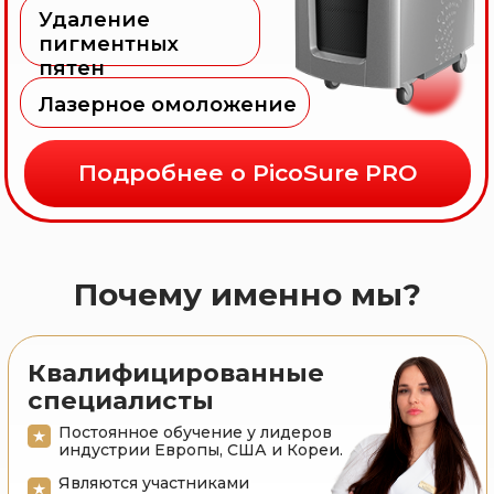
Самое передовое
оборудование
Самые новые аппараты
от ведущих брендов
Оборудование имеет
сертификацию RU и FDA
Оригинальное оборудование
Сертифицированные
препараты
Только оригинальные и
премиальные препараты
Сертифицированные и
безопасные препараты
Наши услуги
аппаратная косметология