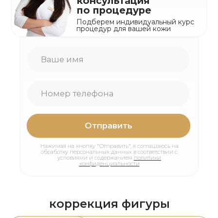
Анастасия К.
Татьяна Сафаралие
Очень понравилась клиника.👍 в
Была в клинике впервые по 
особенности доктор Мария
Шла целенаправленно на 
Юрьевна. Выслушала мои жалобы,
процедуру, но мне провели
дала рекомендации, провела
моей проблеме, грамотно вс
осмотр. Все обьясняла досконально
по полочкам и в итоге пров
понятно👍 очень понравилась как
которая в тот момент была 
специалист, теперь за
чему я безумно рада и благ
консультациями и лечением только
замечательные , спасибо огр
к ней.
Яндекс карты
Яндекс карты
Наши специалисты
главный
НАУМЕНКО
врач