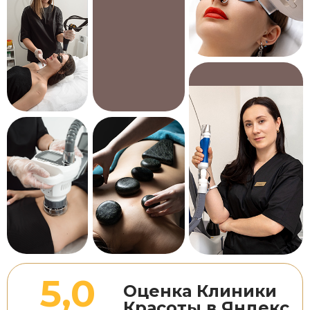
5.0
4.9
5.0
5.0
Навигация
Аппаратная
Главная
косметология
Услуги
Лазерная
О клинике
косметология
Товары
Лазерное удаление
Я хочу...
новообразований
Специалисты
Инъекционная
Цены
косметология
Юридическая
Эстетическая
информация
косметология
Вакансии
Коррекция