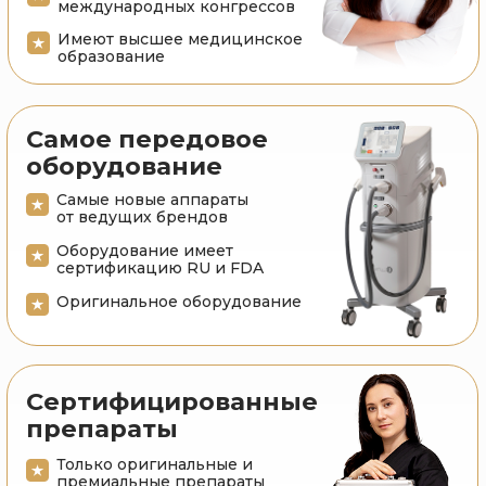
Удаление тату
Омоложение
и татуажа
PicoSure PRO
общее омоложение
любой сложности
удаление пигмента
всех цветов
от
6000₽
от
3000₽
Подробнее
Подробнее
Удаление
SMAS-лифтинг
новообразований