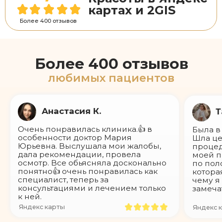
фигуры
Массаж
СПА
Все услуги
Контакты
+7 9624 40 33 55
kk26.adm@yandex.ru
Без выходных с 10:00 до 20:00
г.Ставрополь, ул.Космонавтов, д.2
18+ имеются
ООО "КЛИНИКА
противопоказания,
КРАСОТЫ"
необходима
консультация
ИНН:2635256320.
специалиста
ОГРН:1232600001699
Все права защищены. Материалы сайта носят
информационный характер и не являются медицинской
консультацией и публичной офертой.Цены на сайте
могут отличаться от цен в Клинике и не являются
публичной офертой согласно ст. 437 (2) ГК РФ
Лицензия: Л041-01197-26/00655611