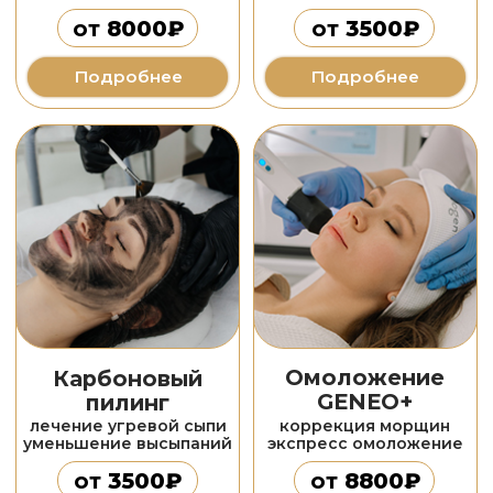
Игольчатый
RF-термолифтинг
RF-лифтинг
разлаживание морщин
коррекция рубцов
подтяжка кожи
подтяжка кожи
от
1500₽
от
20 000₽
Подробнее
Подробнее
лечение
Лечение рубцов
Лечение