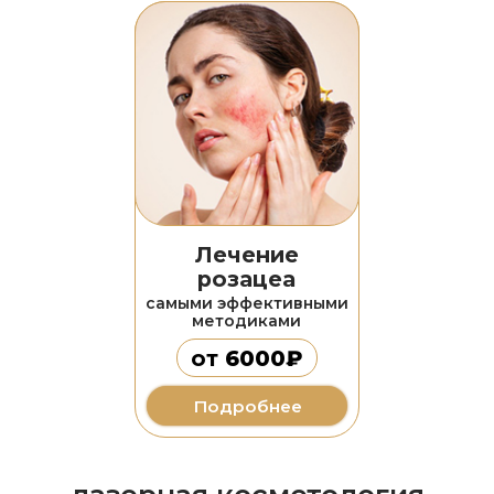
Лечение
Плазмотерапия
гипергидроза
улучшение тонуса кожи
лечение повышенного
общее омоложение
потоотделения
от
3500₽
от
15000₽
Подробнее
Подробнее
Коллагенотерапия
улучшение тонуса кожи
улучшение цвета кожи
от
5000₽