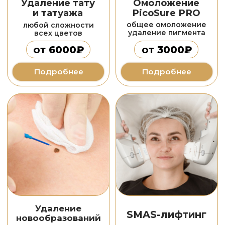
Омоложение
Карбоновый
GENEO+
пилинг
лечение угревой сыпи
коррекция морщин
уменьшение высыпаний
экспресс омоложение
от
3500₽
от
8800₽
Подробнее
Подробнее
Лазерная
Лазерная
эпиляция
шлифовка
александритовым
коррекция рубцов