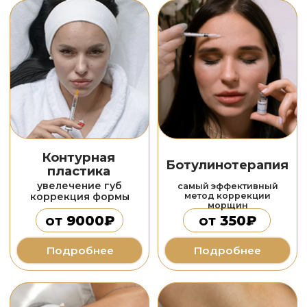
BodyLab
RF-термолифтинг
вакуумный
электромагнитная
ротационный массаж
стимуляция мыщц
от
1500₽
от
3000₽
Подробнее
Подробнее
Массаж
более 15 видов
массажа
от
1200₽