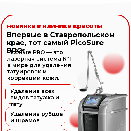
Удаление рубцов
и шрамов
Удаление
пигментных
пятен
Лазерное омоложение
Подробнее о PicoSure PRO
Почему именно мы?
Квалифицированные
специалисты
Постоянное обучение у лидеров
индустрии Европы, США и Кореи.
Являются участниками
международных конгрессов
Имеют высшее медицинское
образование