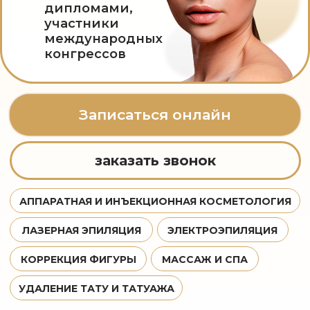
заказать звонок
Записаться
АППАРАТНАЯ И ИНЪЕКЦИОННАЯ КОСМЕТОЛОГИЯ
ЛАЗЕРНАЯ ЭПИЛЯЦИЯ
ЭЛЕКТРОЭПИЛЯЦИЯ
КОРРЕКЦИЯ ФИГУРЫ
МАССАЖ И СПА
УДАЛЕНИЕ ТАТУ И ТАТУАЖА
новинка в клинике красоты
Впервые в Ставропольском
крае, тот самый PicoSure
PRO:
PicoSure PRO — это
лазерная система №1
в мире для удаления
татуировок и
коррекции кожи.
Удаление всех
видов татуажа и
тату