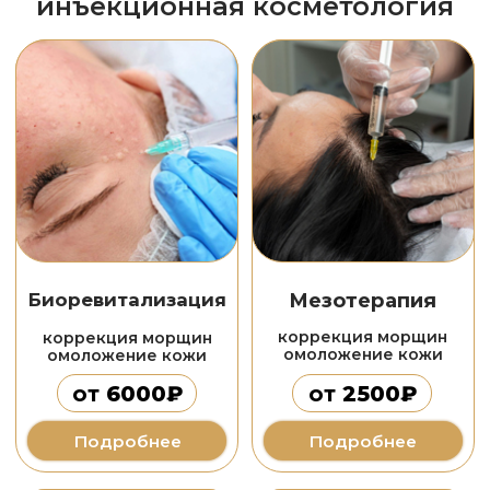
Подробнее
Обёртывание
R-SLEEK
STYX
аппаратный роликовый
6 видов
массаж
обертывания
от
1500₽
от
2500₽
Подробнее
Подробнее