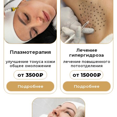
Подробнее
СПА-Программы
в программу может входить:
кедровая бочка
пилинги
скрабирование
массажи
шампанское с фруктами
обертывания
Посмотреть СПА-Программы
Наши работы
подтяжка кожи
до
до
после
Игольчатый RF-лифтинг
SMAS-лифтинг