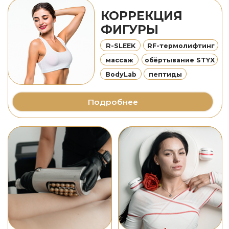
МАРИЯ
ЮРЬЕВНА
врач-косметолог,
дерматовенеролог
стаж 10 лет
Записаться
онлайн
запись
Главная
Услуги
Акции
Позвонить