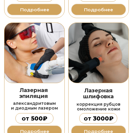
и шрамов
акне
лечение всех видов
самыми эффективными
рубцов и шрамов
методиками
от
120₽
от
6000₽
Подробнее
Подробнее
Лечение
розацеа
самыми эффективными
методиками
от
6000₽
Подробнее