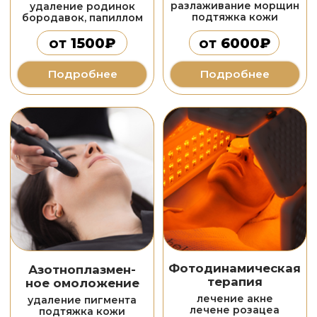
и диодным лазером
омоложение кожи
от
500₽
от
3000₽
Подробнее
Подробнее
Фотоомоложение
Лазерное
омоложение resurFX
Stellar M22
лечение пигмента
коррекция рубцов
омоложение кожи
коррекция растяжек
от
5000₽
от
6000₽
Подробнее
Подробнее