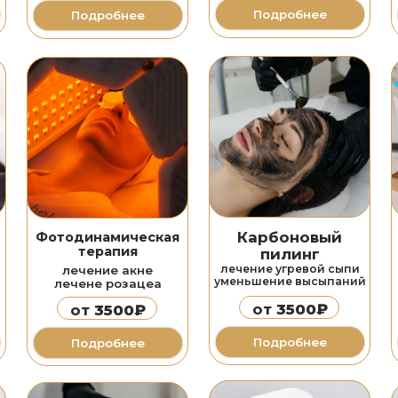
терапия
пилинг
GENEO
лечение угревой сыпи
лечение акне
коррекция 
уменьшение высыпаний
лечене розацеа
экспресс омо
от
3500₽
от
3500₽
от
880
Подробнее
Подробнее
Подробн
Фотоомоложение
Лазерная
Лазерн
Stellar M22
омоложение 
шлифовка
лечение пигмента
коррекция 
коррекция рубцов
омоложение кожи
коррекция р
омоложение кожи
от
5000₽
от
3000₽
от
600
Подробнее
Подробнее
Подробн