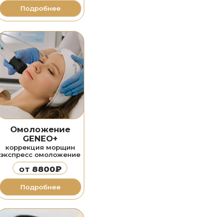
+
морщин
ложение
0₽
ее
ое
resurFX
рубцов
астяжек
0₽
ее