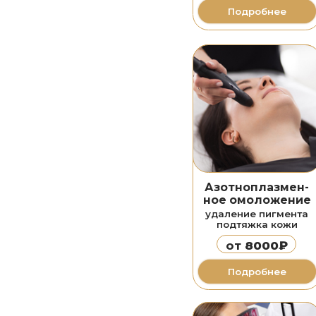
ное омоложение
удаление пигмента
подтяжка кожи
от
8000₽
Подробнее
Лазерная
эпиляция
александритовым
и диодным лазером
от
500₽
Подробнее