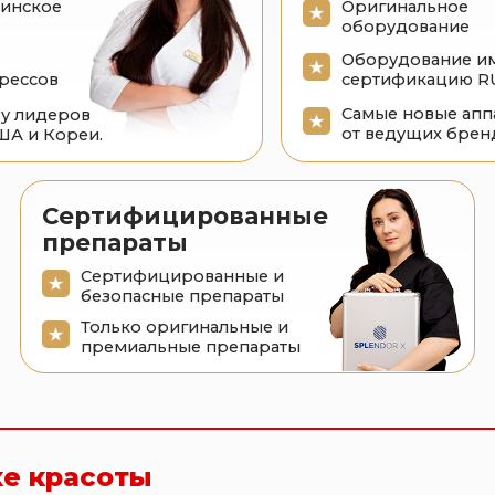
от ведущих брендов
ореи.
ертифицированные
репараты
Сертифицированные и
безопасные препараты
Только оригинальные и
премиальные препараты
расоты
опольском
icoSure PRO:
ная система №1 в мире
и коррекции кожи.
 и тату