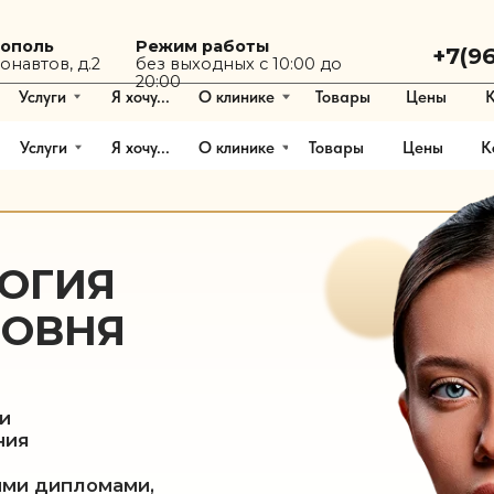
Режим работы
+7(9624) 40-33
без выходных с 10:00 до
, д.2
20:00
и
Я хочу...
О клинике
Товары
Цены
Контакты
и
Я хочу...
О клинике
Товары
Цены
Контакты
ИЯ
ВНЯ
ипломами,
х конгрессов