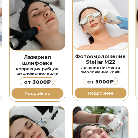
Игольчатый
RF-термолифтинг
RF-лифтинг
коррекция рубцов
разлаживание морщин
подтяжка кожи
подтяжка кожи
от
20 000₽
от
1500₽
Подробнее
Подробнее
лечение