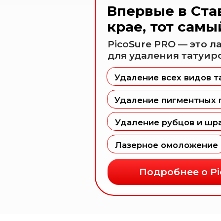
Удаление пигментных пятен
Удаление рубцов и шрамов
Лазерное омоложение
Подробнее о PicoSu
а