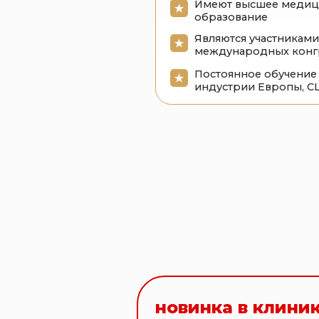
индустрии Европы, США и К
С
п
новинка в клинике к
Впервые в Ставр
крае, тот самый P
PicoSure PRO — это лазер
для удаления татуировок 
Удаление всех видов татуажа