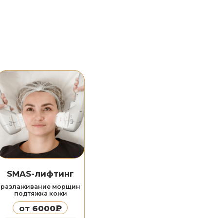
тинг
 морщин
кожи
0₽
ее
ение