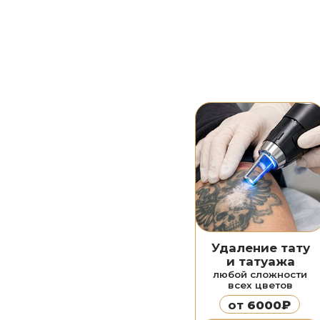
Удаление тату
и татуажа
любой сложности
всех цветов
от
6000₽
Подробнее
Азотноплазмен-
Ф