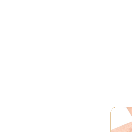
Лечение ру
и шрамо
лечение всех 
рубцов и шр
от
120₽
Подробне