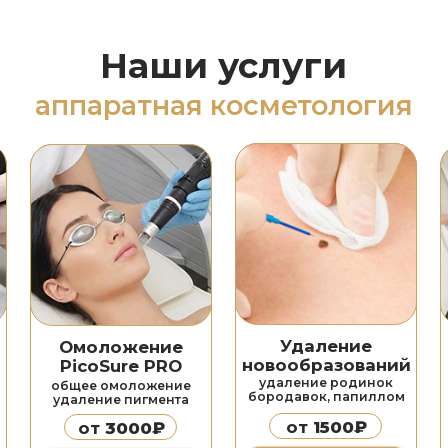
Удаление
Омоложение
SMAS-лиф
новообразований
PicoSure PRO
удаление родинок
разлаживание
общее омоложение
бородавок, папиллом
подтяжка 
удаление пигмента
от
1500₽
от
3000₽
от
600
Подробнее
Подробнее
Подробн
Карбоновый
Омолож
отодинамическая