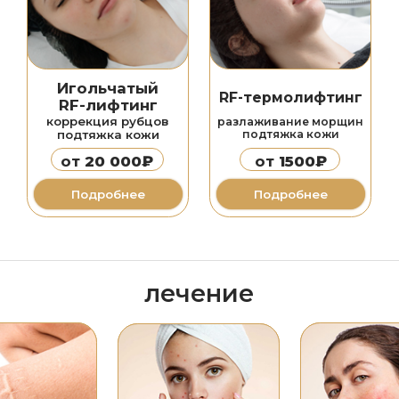
Лечение
бцов
Лечение
розацеа
в
акне
видов
самыми эффективными
самыми эффективными
амов
методиками
методиками
от
6000₽
от
6000₽
е
Подробнее
Подробнее
лазерная косметология